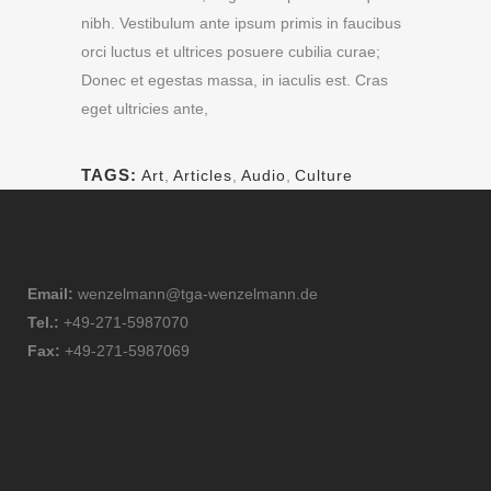
nibh. Vestibulum ante ipsum primis in faucibus
orci luctus et ultrices posuere cubilia curae;
Donec et egestas massa, in iaculis est. Cras
eget ultricies ante,
TAGS:
Art
,
Articles
,
Audio
,
Culture
Email:
wenzelmann@tga-wenzelmann.de
Tel.:
+49-271-5987070
Fax:
+49-271-5987069