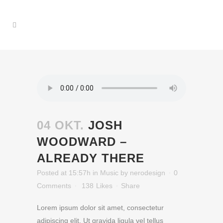
04 OKT.
JOSH
WOODWARD –
ALREADY THERE
Posted at 15:57h
in
Music
by
nerodesign
0
Comments
138
Likes
Share
Lorem ipsum dolor sit amet, consectetur
adipiscing elit. Ut gravida ligula vel tellus