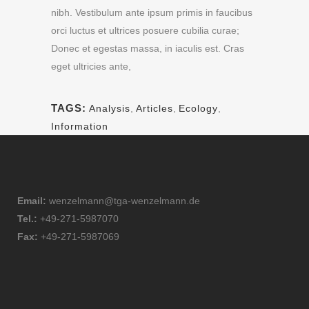
nibh. Vestibulum ante ipsum primis in faucibus
orci luctus et ultrices posuere cubilia curae;
Donec et egestas massa, in iaculis est. Cras
eget ultricies ante,
TAGS:
Analysis
,
Articles
,
Ecology
,
Information
Email:
wenzelmann@tga-wenzelmann.de
Tel.:
+49-271-5987070
Fax:
+49-271-5987069