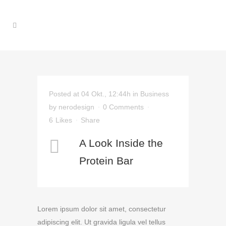
Posted at 04 Okt., 12:44h
in
Business
by
nerodesign
0 Comments
6
Likes
Share
A Look Inside the
Protein Bar
Lorem ipsum dolor sit amet, consectetur
adipiscing elit. Ut gravida ligula vel tellus